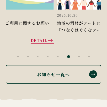
2025.10.30
2
地域の素材がアートに生まれ変わる！
『つなぐはぐくむツーリズム 2025』アート展
示開催
DETAIL
お知らせ一覧へ