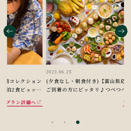
2023.06.25
2
ン
(夕食なし・朝食付き)【富山旅応援】ゆったり
フ
ご到着の方にピッタリ♪つべつべの宇奈月の名
湯でリラックス、朝食は美味しい和洋バイキン
プラン詳細へ
グに舌鼓♪1泊朝食付きプラン！