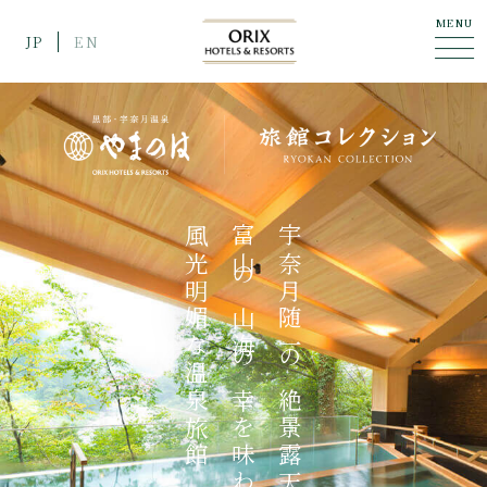
MENU
JP
EN
風光明媚な温泉旅館
富山の山海の幸を味わい尽くす
宇奈月随一の絶景露天風呂と