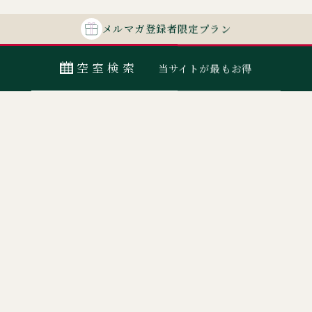
メルマガ
登録者
限定プラン
空室検索
当サイトが最もお得
最安値カレンダー
宿泊日
室数
日付指定なし
ORIX HOTELS & RESORTSが
大人
子ども
展開する施設ブランド
0
名
佳ら久