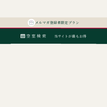
メルマガ
登録者
限定プラン
空室検索
当サイトが最もお得
最安値カレンダー
宿泊日
室数
日付指定なし
ORIX HOTELS & RESORTSが
大人
子ども
展開する施設ブランド
0
名